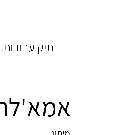
תיק עבודות.
אמא'לה 
מיתוג