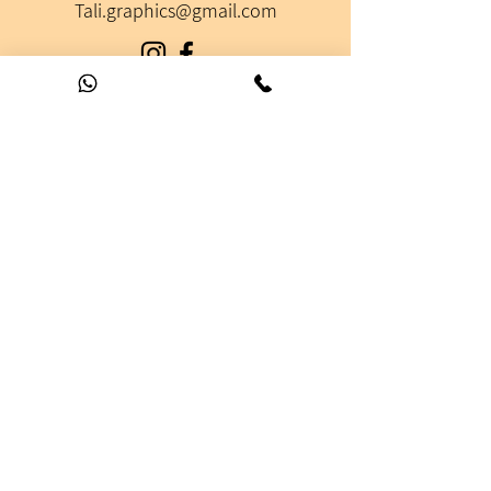
Tali.graphics@gmail.com
מיתוג ולוגו
פרינט
פרסומים דיגיטליים
שונות (קירות מעוצבים, איורים, לוח שנה)
קצת עלי
צרו קשר
הצהרת נגישות
© כל הזכויות שמורות לטלי בבאי עיצוב גרפי ומיתוג